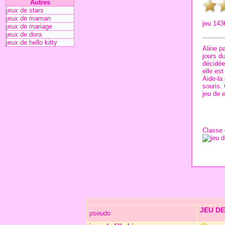
Autres
jeux de stars
jeux de maman
jeu 143
jeux de mariage
jeux de dora
jeux de hello kitty
Aline p
jours du
décidée
elle est
Aide-la
souris. 
jeu de e
Classe 
JEU DE
pseudo