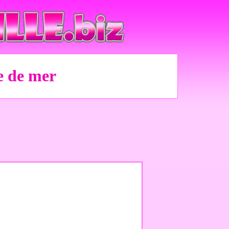
se de mer