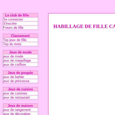
Le club de fille
Se connecter
S'inscrire
HABILLAGE DE FILLE C
Forum de fille
Classement
Top jeux de fille
Top du mois
Jeux de mode
jeux de mode
jeux de maquillage
jeux de coiffure
Jeux de poupée
jeux de barbie
jeux de princesse
Jeux de cuisine
jeux de cuisines
jeux de restaurant
Jeux de maison
jeux de rangement
jeux de décoration