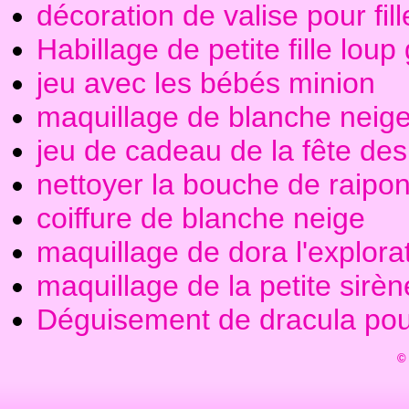
décoration de valise pour fill
Habillage de petite fille loup
jeu avec les bébés minion
maquillage de blanche neig
jeu de cadeau de la fête de
nettoyer la bouche de raipo
coiffure de blanche neige
maquillage de dora l'explorat
maquillage de la petite sirèn
Déguisement de dracula pour
© 