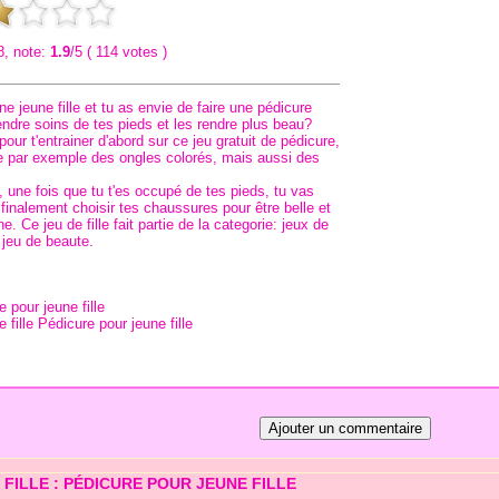
8, note:
1.9
/5 ( 114 votes )
e jeune fille et tu as envie de faire une pédicure
endre soins de tes pieds et les rendre plus beau?
our t'entrainer d'abord sur ce jeu gratuit de pédicure,
e par exemple des ongles colorés, mais aussi des
, une fois que tu t'es occupé de tes pieds, tu vas
 finalement choisir tes chaussures pour être belle et
. Ce jeu de fille fait partie de la categorie:
jeux de
 jeu de beaute.
 pour jeune fille
 FILLE : PÉDICURE POUR JEUNE FILLE