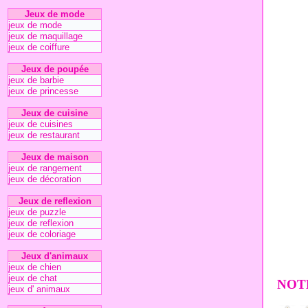
Jeux de mode
jeux de mode
jeux de maquillage
jeux de coiffure
Jeux de poupée
jeux de barbie
jeux de princesse
Jeux de cuisine
jeux de cuisines
jeux de restaurant
Jeux de maison
jeux de rangement
jeux de décoration
Jeux de reflexion
jeux de puzzle
jeux de reflexion
jeux de coloriage
Jeux d'animaux
jeux de chien
jeux de chat
NOTE
jeux d' animaux