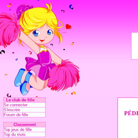
Le club de fille
Se connecter
S'inscrire
PÉD
Forum de fille
Classement
Top jeux de fille
Top du mois