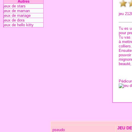
Autres
jeux de stars
jeux de maman
jeu 212
jeux de mariage
jeux de dora
jeux de hello kitty
Tu es un
pour pr
Tu vas p
à mettr
colliers.
Ensuite
pouvoir
mignonne
beauté
,
Pédicure
JEU DE
pseudo