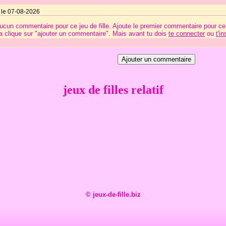
 le 07-08-2026
 aucun commentaire pour ce jeu de fille. Ajoute le premier commentaire pour ce
a clique sur "ajouter un commentaire". Mais avant tu dois
te connecter
ou
t'in
jeux de filles relatif
© jeux-de-fille.biz