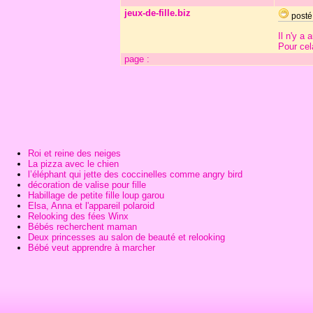
jeux-de-fille.biz
posté
Il n'y a
Pour cel
page :
Roi et reine des neiges
La pizza avec le chien
l’éléphant qui jette des coccinelles comme angry bird
décoration de valise pour fille
Habillage de petite fille loup garou
Elsa, Anna et l'appareil polaroid
Relooking des fées Winx
Bébés recherchent maman
Deux princesses au salon de beauté et relooking
Bébé veut apprendre à marcher