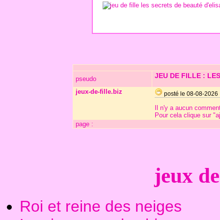
JEU DE FILLE : L
pseudo
jeux-de-fille.biz
posté le 08-08-2026
Il n'y a aucun commenta
Pour cela clique sur "
page :
jeux de 
Roi et reine des neiges