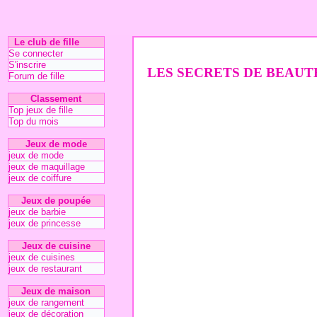
Le club de fille
Se connecter
S'inscrire
LES SECRETS DE BEAUTÉ
Forum de fille
Classement
Top jeux de fille
Top du mois
Jeux de mode
jeux de mode
jeux de maquillage
jeux de coiffure
Jeux de poupée
jeux de barbie
jeux de princesse
Jeux de cuisine
jeux de cuisines
jeux de restaurant
Jeux de maison
jeux de rangement
jeux de décoration