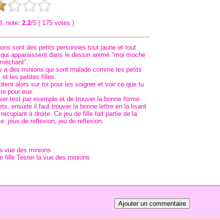
8, note:
2.2
/5 ( 175 votes )
ions sont des petits personnes tout jaune et tout
qui apparaissent dans le dessin animé "moi moche
 méchant".
 y a des minions qui sont malade comme les petits
et les petites filles.
tent alors sur toi pour les soigner et voir ce que tu
ire pour eux.
ier test par exemple et de trouver la bonne forme
ts, ensuite il faut trouver la bonne lettre en la lisant
 recopiant à droite. Ce jeu de fille fait partie de la
ie:
jeux de reflexion
, jeu de reflexion.
la vue des minions