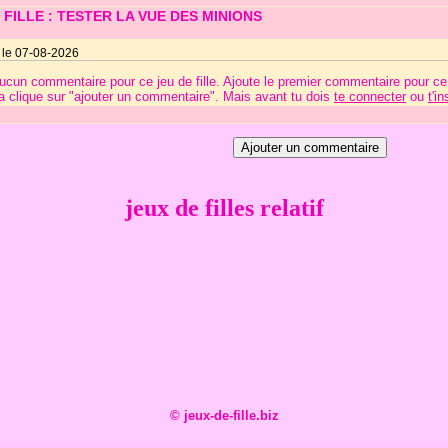
 FILLE : TESTER LA VUE DES MINIONS
 le 07-08-2026
 aucun commentaire pour ce jeu de fille. Ajoute le premier commentaire pour ce
a clique sur "ajouter un commentaire". Mais avant tu dois
te connecter
ou
t'in
jeux de filles relatif
© jeux-de-fille.biz