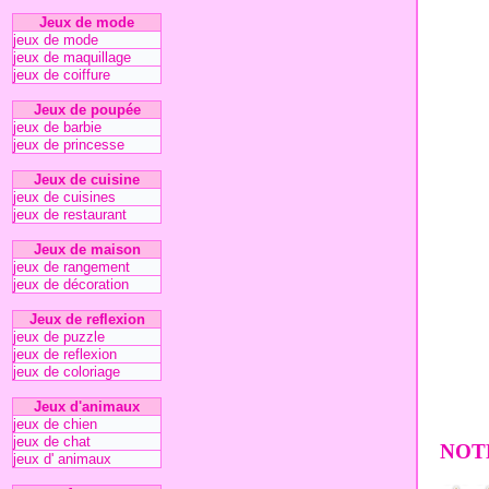
Jeux de mode
jeux de mode
jeux de maquillage
jeux de coiffure
Jeux de poupée
jeux de barbie
jeux de princesse
Jeux de cuisine
jeux de cuisines
jeux de restaurant
Jeux de maison
jeux de rangement
jeux de décoration
Jeux de reflexion
jeux de puzzle
jeux de reflexion
jeux de coloriage
Jeux d'animaux
jeux de chien
jeux de chat
NOTE
jeux d' animaux