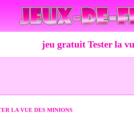
jeu gratuit Tester la v
TER LA VUE DES MINIONS